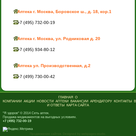
Аптека г. Москва, Боровское ш., д. 18, кор.1
+7 (495) 732-00-19
Аптека г. Москва, ул. Родниковая д. 20
+7 (495) 934-80-12
Аптека ул. Производственная, д.2
+7 (499) 730-00-42
ГЛАВНАЯ
О
КОМПАНИИ
АКЦИИ
НОВОСТИ
АПТЕКИ
ВАКАНСИИ
АРЕНДАТОРУ
КОНТАКТЫ
И ОТВЕТЫ
КАРТА САЙТА
"Я здоров" © 2014 Сеть аптек.
Продажа медикаментов на выгодных условиях.
+7 (495) 732-00-19
Продвижение сайтов. Designed by webpages-studio.