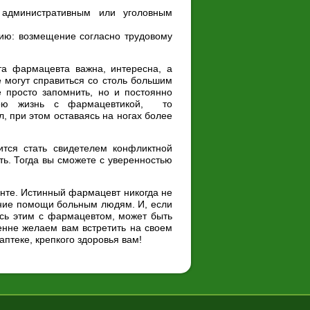
 административным или уголовным
ию: возмещение согласно трудовому
та фармацевта важна, интересна, а
е могут справиться со столь большим
 просто запомнить, но и постоянно
свою жизнь с фармацевтикой, то
, при этом оставаясь на ногах более
тся стать свидетелем конфликтной
ь. Тогда вы сможете с уверенностью
нте. Истинный фармацевт никогда не
ание помощи больным людям. И, если
сь этим с фармацевтом, может быть
енне желаем вам встретить на своем
птеке, крепкого здоровья вам!