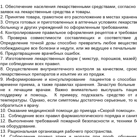
1. Обеспечение населения лекарственными средствами, согласн
заявок на лекарственные средства и товары.
2. Принятие товара, грамотное его расположение в местах хранен
3. Отпуск готовых и приготовленных в аптечных условиях лекарст
больницу и других учреждений по оформленным требованиям.
4. Контролирование правильное оформления рецептов и требован
5. Проверка совместимости составляющих и соответствие д
Определение точной дозы способно превратить любое вещество
побеждающее все болезни и недуги, или же ведущее к печальным п
6. Предотвращение врачебных ошибок.
7. Изготовление лекарственных форм ( микстур, порошков, мазей
при соблюдении всех правил.
8. Осуществление внутриаптечного контроля за качеством, сро
лекарственных препаратов и изъятие их из продаж.
9. Информирование и консультирование пациентов о способах 
времени приема, а также правилах хранения. Зачастую больные
не к лечащим врачам. Важно внимательно выслушать пацие
поддержку и помощь. К примеру, подсказать средство от а
температуры. Однако, если симптомы достаточно серьезные, то к
обратиться к врачу.
10. Оказание медицинской помощи до приезда «Скорой помощи».
11. Соблюдение всех правил фармакологического порядка и санит
12. Выполнение требований пожарной безопасности и, техники б
на оборудование.
13. Рациональная организация рабочего пространства.
14. Соблюдение правил этики и морали при проф. общении 