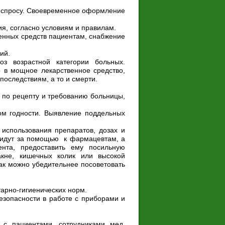
о спросу. Своевременное оформление
ия, согласно условиям и правилам.
венных средств пациентам, снабжение
ий.
оз возрастной категории больных.
 в мощное лекарственное средство,
оследствиям, а то и смерти.
) по рецепту и требованию больницы,
ком годности. Выявление поддельных
использования препаратов, дозах и
 идут за помощью к фармацевтам, а
нта, предоставить ему посильную
кне, кишечных колик или высокой
ак можно убедительнее посоветовать
арно-гигиенических норм.
езопасности в работе с приборами и
с пациентами, сотрудниками мед.