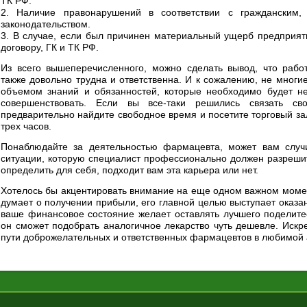
ТК РФ.
2. Наличие правонарушений в соответствии с гражданским,
законодательством.
3. В случае, если был причинен материальный ущерб предприят
договору, ГК и ТК РФ.
Из всего вышеперечисленного, можно сделать вывод, что рабо
также довольно трудна и ответственна. И к сожалению, не многи
объемом знаний и обязанностей, которые необходимо будет не
совершенствовать. Если вы все-таки решились связать 
предварительно найдите свободное время и посетите торговый зал
трех часов.
Понаблюдайте за деятельностью фармацевта, может вам случи
ситуации, которую специалист профессионально должен разрешит
определить для себя, подходит вам эта карьера или нет.
Хотелось бы акцентировать внимание на еще одном важном моме
думает о получении прибыли, его главной целью выступает оказ
ваше финансовое состояние желает оставлять лучшего поделите
он сможет подобрать аналогичное лекарство чуть дешевле. Искр
пути доброжелательных и ответственных фармацевтов в любимой а