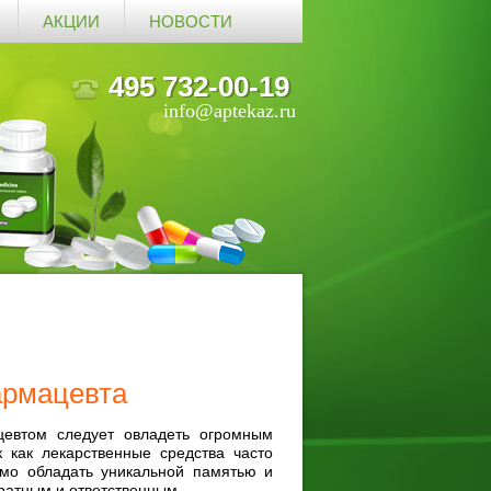
АКЦИИ
НОВОСТИ
495 732-00-19
info@aptekaz.ru
армацевта
евтом следует овладеть огромным
 как лекарственные средства часто
имо обладать уникальной памятью и
ратным и ответственным.