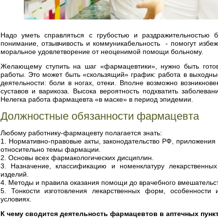
Надо уметь справляться с грубостью и раздражительностью 
понимание, отзывчивость и коммуникабельность - помогут избеж
моральное удовлетворение от неоценимой помощи больному.
Желающему ступить на шаг «фармацевтики», нужно быть гото
работы. Это может быть «скользящий» график: работа в выходны
деятельности: боли в ногах, отеки. Вполне возможно возникно
суставов и варикоза. Высока вероятность подхватить заболеван
Нелегка работа фармацевта «в маске» в период эпидемии.
Должностные обязанности фармацевта
Любому работнику-фармацевту полагается знать:
1. Нормативно-правовые акты, законодательство РФ, приложения 
относительно темы фармации.
2. Основы всех фармакологических дисциплин.
3. Назначение, классификацию и номенклатуру лекарственных
изделий.
4. Методы и правила оказания помощи до врачебного вмешательс
5. Тонкости изготовления лекарственных форм, особенности 
условиях.
К чему сводится деятельность фармацевтов в аптечных пунк