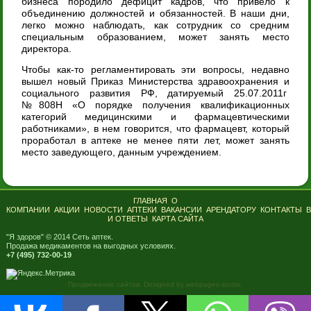
бизнеса породило дефицит кадров, что привело к
объединению должностей и обязанностей. В наши дни,
легко можно наблюдать, как сотрудник со средним
специальным образованием, может занять место
директора.
Чтобы как-то регламентировать эти вопросы, недавно
вышел новый Приказ Министерства здравоохранения и
социального развития РФ, датируемый 25.07.2011г
№808Н «О порядке получения квалификационных
категорий медицинскими и фармацевтическими
работниками», в нем говорится, что фармацевт, который
проработал в аптеке не менее пяти лет, может занять
место заведующего, данным учреждением.
ГЛАВНАЯ
О
КОМПАНИИ
АКЦИИ
НОВОСТИ
АПТЕКИ
ВАКАНСИИ
АРЕНДАТОРУ
КОНТАКТЫ
И ОТВЕТЫ
КАРТА САЙТА
"Я здоров" © 2014 Сеть аптек.
Продажа медикаментов на выгодных условиях.
+7 (495) 732-00-19
Продвижение сайтов. Designed by webpages-studio.