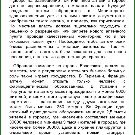
- Добро на размещение той или иной аптеки в городе
дает не здравоохранение, а местные власти. Будущий
владелец аптеки обращается в Министерство
здравоохранения уже с полным пакетом документов и
одобрением такого органа, к примеру, как горисполком.
Но местная власть должна тщательно подходить к
решению о разрешении или запрете нового аптечного
пункта, проводя качественный мониторинг, кто и где
открывает новый пункт. Необходимо, чтобы аптеки были
близко расположены с местами жительства. Так же
важно, чтобы в аптеках были лекарства для всех слоев
населения, а не только дорогостоящие средства.
- Обращая внимание на страны Евросоюза, нельзя не
заметить, что в регулировке аптечного бизнеса большую
роль также играет государство. В Германии, Франции
аптеку может открыть только человек с
фармацевтическим образованием. В Испании и
Португалии на аптеку может приходиться не менее 6000
жителей, и кроме этого существуют еще географические
нормативы – расстояние между двумя аптеками не
может быть меньше 250 метров. Во Франции один
аптечный пункт должен обслуживать минимум 2,5 тысяч
жителей в городах, где население составляет меньше
30000 человек и минимум 9 тысяч жителей в городах, где
население более 30000. Даже в Украине планируется в
ближайшее время установить новый стандарт: