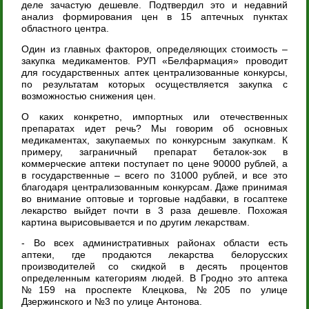
деле зачастую дешевле. Подтвердил это и недавний
анализ формирования цен в 15 аптечных пунктах
областного центра.
Один из главных факторов, определяющих стоимость –
закупка медикаментов. РУП «Белфармация» проводит
для государственных аптек централизованные конкурсы,
по результатам которых осуществляется закупка с
возможностью снижения цен.
О каких конкретно, импортных или отечественных
препаратах идет речь? Мы говорим об основных
медикаментах, закупаемых по конкурсным закупкам. К
примеру, заграничный препарат беталок-зок в
коммерческие аптеки поступает по цене 90000 рублей, а
в государственные – всего по 31000 рублей, и все это
благодаря централизованным конкурсам. Даже принимая
во внимание оптовые и торговые надбавки, в госаптеке
лекарство выйдет почти в 3 раза дешевле. Похожая
картина вырисовывается и по другим лекарствам.
- Во всех административных районах области есть
аптеки, где продаются лекарства белорусских
производителей со скидкой в десять процентов
определенным категориям людей. В Гродно это аптека
№159 на проспекте Клецкова, №205 по улице
Дзержинского и №3 по улице Антонова.